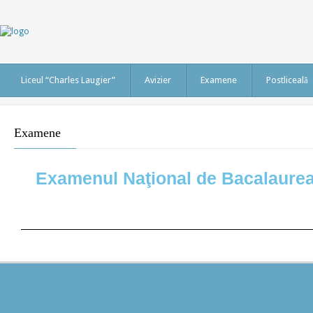
Liceul “Charles Laugier”
Avizier
Examene
Postliceală
Examene
Examenul Naţional de Bacalaurea