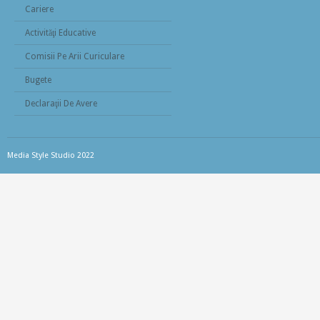
Cariere
Activităţi Educative
Comisii Pe Arii Curiculare
Bugete
Declaraţii De Avere
Media Style Studio 2022