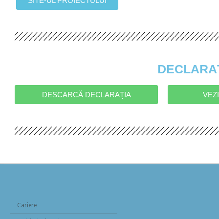
SITE-UL PROIECTULUI
DECLARAŢ
DESCARCĂ DECLARAŢIA
VEZ
Cariere