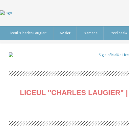
Liceul “Charles Laugier”
Avizier
Examene
Postliceală
LICEUL "CHARLES LAUGIER" | 