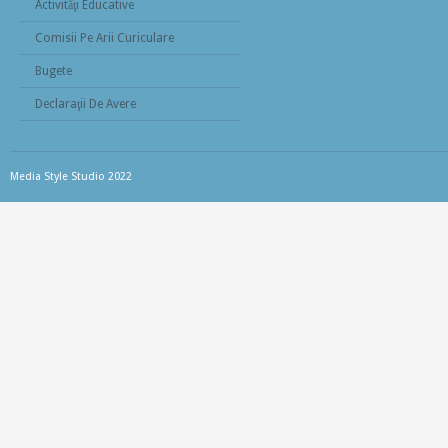
Activităţi Educative
Comisii Pe Arii Curiculare
Bugete
Declaraţii De Avere
Media Style Studio 2022