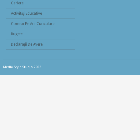
Cariere
Activităţi Educative
Comisii Pe Arii Curiculare
Bugete
Declaraţii De Avere
Media Style Studio 2022