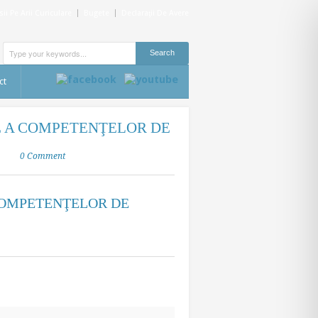
ii Pe Arii Curiculare
Bugete
Declaraţii De Avere
ct
E A COMPETENŢELOR DE
0 Comment
COMPETENŢELOR DE