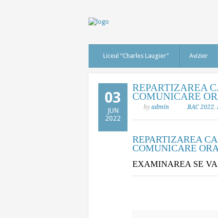
Liceul “Charles Laugier”
Avizier
REPARTIZAREA C
03
COMUNICARE ORA
by
admin
BAC 2022
,
JUN
2022
REPARTIZAREA CA
COMUNICARE ORA
EXAMINAREA SE VA